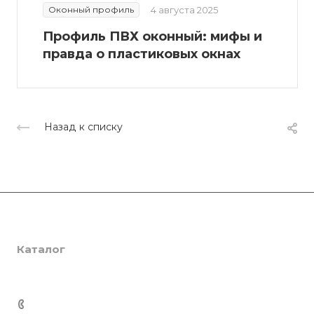
Оконный профиль
4 августа 2025
Профиль ПВХ оконный: мифы и
правда о пластиковых окнах
Назад к списку
Компания
Каталог
О компании
Сертификаты
Услуги
SmartPRO
Партнеры
SmartTHERMO
Консалтинг
+7 701 201 22 88
Отзывы