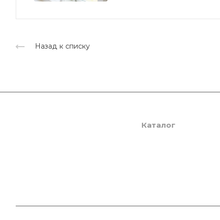
Назад к списку
Компания
Каталог
О компании
SmartPRO
Сертификаты
SmartTHERMO
Партнеры
Weber 3
Отзывы
Weber 5
Медиацентр