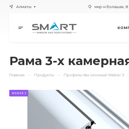
Алматы
мкр-н Болашак, 8
КОМ
Рама 3-х камерна
—
—
Главная
Продукты
Профиль пвх оконный Weber 3
WEBER 3