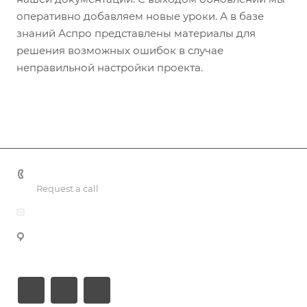
оперативно добавляем новые уроки. А в базе
знаний Аспро представлены материалы для
решения возможных ошибок в случае
неправильной настройки проекта.
+7 701 088 21 22
Request a call
office@smartprof.kz
44 Berezhinskogo Street, Almaty.