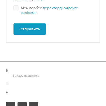
Мен дербес
деректерді өңдеуге
келісемін
Отправить
+7 701 088 21 22
Заказать звонок
info@smartprof.kz
Алматы қаласы, Болашақ шағын ауданы, 8