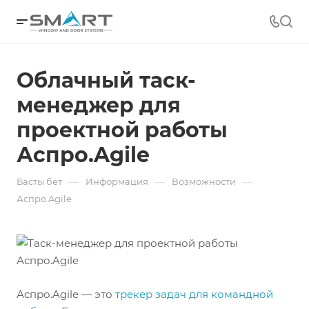
Облачный таск-
менеджер для
проектной работы
Аспро.Agile
—
—
—
Басты бет
Информация
Возможности
Аспро.Agile
Аспро.Agile — это
трекер задач для командной