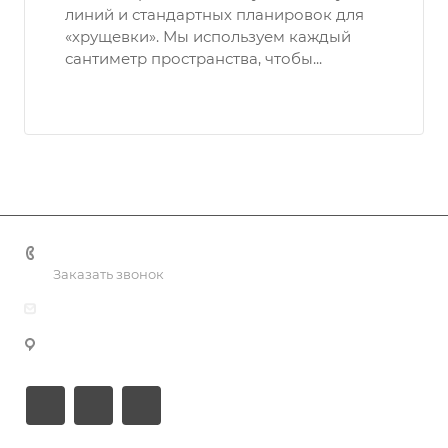
линий и стандартных планировок для
«хрущевки». Мы используем каждый
сантиметр пространства, чтобы...
+7 701 088 21 22
Заказать звонок
info@smartprof.kz
Алматы қаласы, Болашақ шағын ауданы, 8