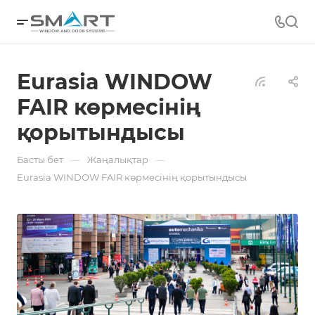
Eurasia WINDOW
FAIR көрмесінің
қорытындысы
—
—
Басты бет
Жаңалықтар
Eurasia WINDOW FAIR көрмесінің қорытындысы