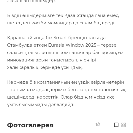
жасалған шешімдер.
Біздің өнімдерімізге тек Қазақстанда ғана емес,
шетелдегі кәсіби мамандар да сенім білдіреді.
Қараша айында біз Smart брендін тағы да
Стамбулда өткен Eurasia Window 2025 – терезе
саласындағы жетекші компаниялар бас қосып, өз
инновацияларын таныстыратын ең ірі
халықаралық көрмеде ұсындық.
Көрмеде біз компанияның ең үздік әзірлемелерін
– танымал модельдеріміз бен жаңа технологиялық
шешімдерді көрсеттік. Олар біздің мінсіздікке
ұмтылысымызды дәлелдейді.
Фотогалерея
1/2
—