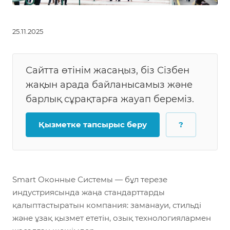
25.11.2025
Сайтта өтінім жасаңыз, біз Сізбен
жақын арада байланысамыз және
барлық сұрақтарға жауап береміз.
Қызметке тапсырыс беру
?
Smart Оконные Системы — бұл терезе
индустриясында жаңа стандарттарды
қалыптастыратын компания: заманауи, стильді
және ұзақ қызмет ететін, озық технологиялармен