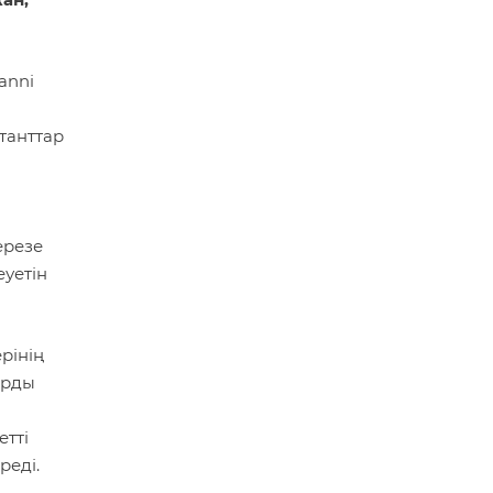
anni
танттар
ерезе
уетін
рінің
арды
етті
реді.