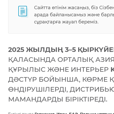
Сайтта өтінім жасаңыз, біз Сізб
арада байланысамыз және барл
сұрақтарға жауап береміз.
2025 ЖЫЛ
ДЫҢ
3–5 ҚЫРКҮЙЕ
ҚАЛАСЫНДА ОРТАЛЫҚ АЗИЯ
ҚҰРЫЛЫС ЖӘНЕ ИНТЕРЬЕР
ДӘСТҮР БОЙЫНША, КӨРМЕ 
ӨНДІРУШІЛЕРДІ, ДИСТРИБЬ
МАМАНДАРДЫ БІРІКТІРЕДІ.
Бүгінгі таңда
Германия, Иран, БАӘ, Польша ұлттық