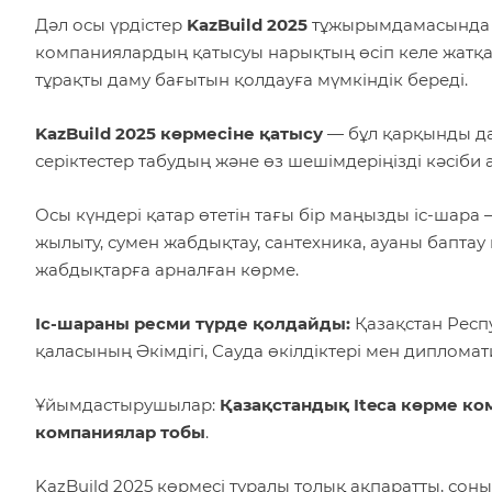
Дәл осы үрдістер
KazBuild 2025
тұжырымдамасында н
компаниялардың қатысуы нарықтың өсіп келе жатқа
тұрақты даму бағытын қолдауға мүмкіндік береді.
KazBuild 2025 көрмесіне қатысу
— бұл қарқынды да
серіктестер табудың және өз шешімдеріңізді кәсіби 
Осы күндері қатар өтетін тағы бір маңызды іс-шара
жылыту, сумен жабдықтау, сантехника, ауаны баптау
жабдықтарға арналған көрме.
Іс-шараны ресми түрде қолдайды:
Қазақстан Респ
қаласының Әкімдігі, Сауда өкілдіктері мен диплома
Ұйымдастырушылар:
Қазақстандық Iteca көрме к
компаниялар тобы
.
KazBuild 2025 көрмесі туралы толық ақпаратты, сон