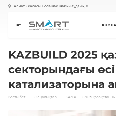
Алматы қаласы, Болашақ шағын ауданы, 8
КОМП
KAZBUILD 2025 қ
секторындағы өс
катализаторына 
—
—
Басты бет
Жаңалықтар
KAZBUILD 2025 қазақстанны