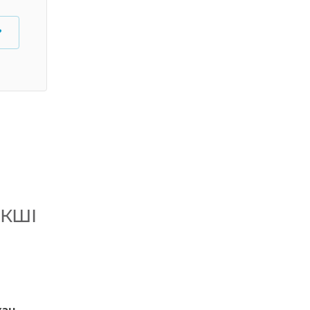
?
КШІ
ан,