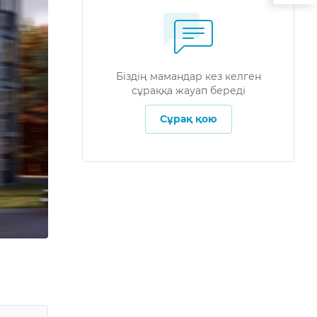
Біздің мамандар кез келген
сұраққа жауап береді
Сұрақ қою