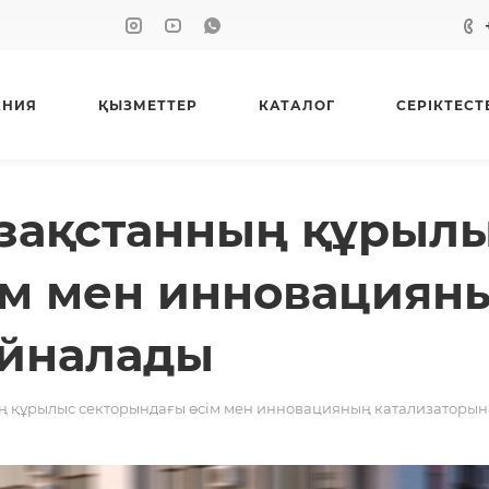
АНИЯ
ҚЫЗМЕТТЕР
КАТАЛОГ
СЕРІКТЕСТ
азақстанның құрыл
ім мен инновациян
айналады
ң құрылыс секторындағы өсім мен инновацияның катализаторы