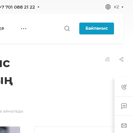
+7 701 088 21 22
KZ
Байланыс
ЕР
ыс
ың
на айналады