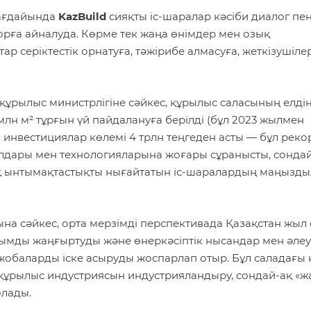
жағдайында
KazBuild
сияқты іс-шаралар кәсіби диалог пе
рға айналуда. Көрме тек жаңа өнімдер мен озық
р серіктестік орнатуға, тәжірибе алмасуға, жеткізушіле
 құрылыс министрлігіне сәйкес, құрылыс саласының елді
 млн м² тұрғын үй пайдалануға берілді (бұл 2023 жылмен
н инвестициялар көлемі 4 трлн теңгеден асты — бұл рек
алдары мен технологияларына жоғары сұранысты, сонда
ық ынтымақтастықты нығайтатын іс-шаралардың маңызд
ына сәйкес, орта мерзімді перспективада Қазақстан жыл
лымды жаңғыртуды және өнеркәсіптік нысандар мен әлеу
баларды іске асыруды жоспарлап отыр. Бұл саладағы н
 құрылыс индустриясын индустрияландыру, сондай-ақ «ж
олады.