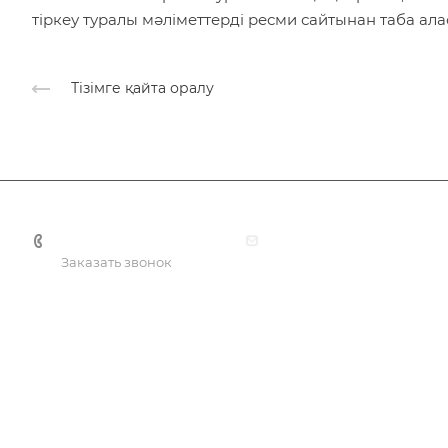
тіркеу туралы мәліметтерді ресми сайтынан таба ала
Тізімге қайта оралу
+7 701 088 21 22
info@smartprof.kz
Заказать звонок
Қызметтер
Каталог
Консалтинг
SmartPRO