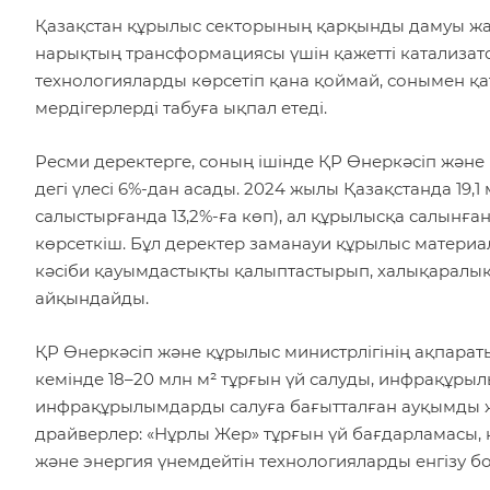
Қазақстан құрылыс секторының қарқынды дамуы 
нарықтың трансформациясы үшін қажетті катализато
технологияларды көрсетіп қана қоймай, сонымен қата
мердігерлерді табуға ықпал етеді.
Ресми деректерге, соның ішінде ҚР Өнеркәсіп және
дегі үлесі 6%-дан асады. 2024 жылы Қазақстанда 19,1
салыстырғанда 13,2%-ға көп), ал құрылысқа салынға
көрсеткіш. Бұл деректер заманауи құрылыс матери
кәсіби қауымдастықты қалыптастырып, халықарал
айқындайды.
ҚР Өнеркәсіп және құрылыс министрлігінің ақпарат
кемінде 18–20 млн м² тұрғын үй салуды, инфрақұры
инфрақұрылымдарды салуға бағытталған ауқымды жо
драйверлер: «Нұрлы Жер» тұрғын үй бағдарламасы,
және энергия үнемдейтін технологияларды енгізу б