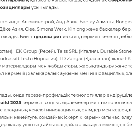
позициялары
ұсынылады.
арында: Алюминстрой, Анд Азия, Бастау Алматы, Bongio
 Дёке Азия, Clea, Simons Werk, Kinlong және басқалар бар.
атысады. Биыл
тұңғыш рет
өз стендтерімен келетін дебю
ан), IEK Group (Ресей), Taiss SRL (Италия), Durable Stone
odreskift Tech (Норвегия), TD Zangar (Қазақстан) және FK
леу материалдары мен жабдықтары, жарықтандыру және т
ұл көрменің халықаралық ауқымы мен инновациялық әле
ады, онда терезе-профильдік технологиялар өндірушіле
uild 2025
көрмесін соңғы әзірлемелер мен технологиял
рме алаңының кеңеюі инновациялық өнімдер мен кешенді
сын кеңейтуге, сондай-ақ іскерлік қарым-қатынас, әлеу
мдер жасау үшін ыңғайлы жағдайлар жасауға мүмкіндік бе