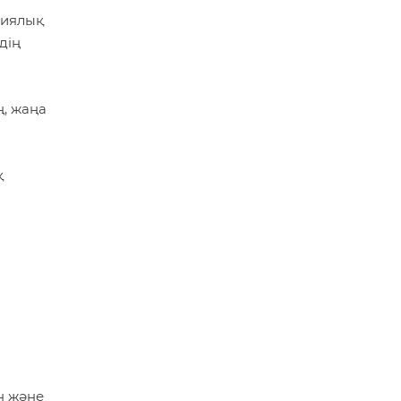
циялық
дің
, жаңа
қ
н және