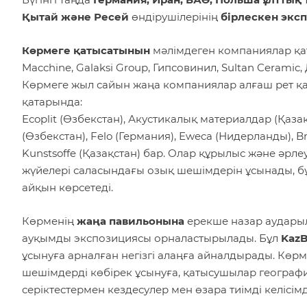
Қытай және Ресей
өндірушілерінің
бірлескен экс
Көрмеге қатысатынын
мәлімдеген компаниялар қат
Macchine, Galaksi Group, Гипсовинил, Sultan Ceramic,
Көрмеге жыл сайын жаңа компаниялар алғаш рет қ
қатарында:
Ecoplit (Өзбекстан), Акустикалық материалдар (Қазақст
(Өзбекстан), Felo (Германия), Eweca (Нидерланды), Br
Kunstsoffe (Қазақстан) бар. Олар құрылыс және әр
жүйелері саласындағы озық шешімдерін ұсынады, б
айқын көрсетеді.
Көрменің
жаңа павильонына
ерекше назар аударыл
ауқымды экспозициясы орналастырылады. Бұл
KazB
ұсынуға арналған негізгі алаңға айналдырады. Кө
шешімдерді көбірек ұсынуға, қатысушылар география
серіктестермен кездесулер мен өзара тиімді келісі