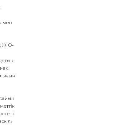
н
р мен
ң ЖІӨ-
ордтық
й-ақ
ылығын
 сайын
меттік
егізгі
асыл»