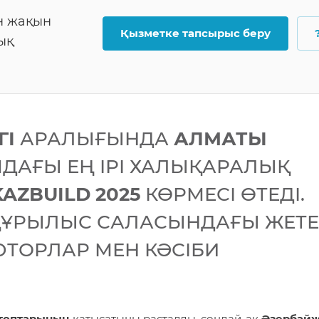
ен жақын
Қызметке тапсырыс беру
ық
ГІ
АРАЛЫҒЫНДА
АЛМАТЫ
ДАҒЫ ЕҢ ІРІ ХАЛЫҚАРАЛЫҚ
KAZBUILD 2025
КӨРМЕСІ ӨТЕДІ.
ҚҰРЫЛЫС САЛАСЫНДАҒЫ ЖЕТЕ
ЮТОРЛАР МЕН КӘСІБИ
 топтарының
қатысатыны расталды, сондай-ақ
Әзербайж