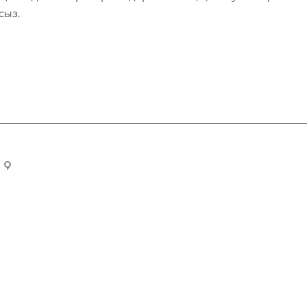
сыз.
Алматы қаласы, Болашақ шағын ауданы, 8
Компания
Компания туралы