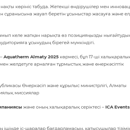
ақты көрініс табуда. Жетекші өндірушілер мен иннова
н сұранысына жауап беретін ұсыныстар жасауға және ел
мып келе жатқан нарықта өз позицияңызды нығайтудың
аудиторияға ұсынудың бірегей мүмкіндігі.
 —
Aquatherm Almaty 2025
көрмесі, бұл 17-ші халықаралы
 мен желдетуге арналған тұрмыстық және өнеркәсіптік
убликасы Өнеркәсіп және құрылыс министрлігі, Алматы
тиялық миссиялар
омпаниясы
және оның халықаралық серіктесі –
ICA Events
ың ішінде іс-шаралар бағдарламасын, қатысушылар тізімі