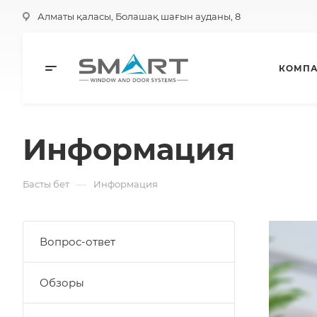
Алматы қаласы, Болашақ шағын ауданы, 8
КОМП
Информация
—
Басты бет
Информация
Вопрос-ответ
Обзоры