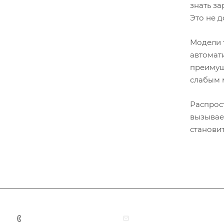
знать за
Это не д
Модели 
автомат
преимущ
слабым 
Распрос
вызывае
становит
+7 701 088 21 22
info@smartprof.kz