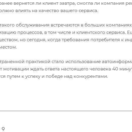
ранее вернется ли клиент завтра, смогла ли компания р
олжно влиять на качество вашего сервиса.
такого обслуживания встречаются в больших компаниях,
изацию процессов, в том числе и клиентского сервиса. 
еством, но сегодня, когда требования потребителя к ин
местом.
траненной практикой стало использование автоинформа
т мотивации ждать ответа настоящего человека 40 мину
ся путем к успеху и победе над конкурентами.
Алматы қаласы, Болашақ шағын ауданы, 8