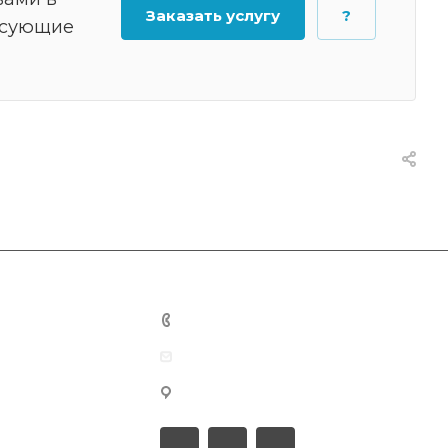
Заказать услугу
?
есующие
+7 701 201 22 88
info@smartprof.kz
мкр-н Болашак, 8