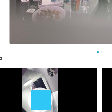
о
Play