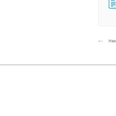
Наз
Компания
Каталог
О компании
SmartPRO
Сертификаты
SmartTHERMO
Партнеры
Weber 3