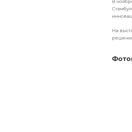
В ноябр
Стамбул
инновац
На выст
решения
Фото