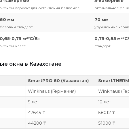
3-камерные
5-камерные
эконом-вариант для остекления балконов
оптимальное реше
60 мм
70 мм
базовый стандарт
улучшенные харак
0,65-0,75 м²°C/Вт
0,75-0,85 м²°C
эконом-класс
стандарт
ые окна в Казахстане
SmartPRO 60 (Казахстан)
SmartTHERMO
Winkhaus (Германия)
Winkhaus (Ге
5 лет
12 лет
47645 ₸
58012 ₸
44200 ₸
51000 ₸