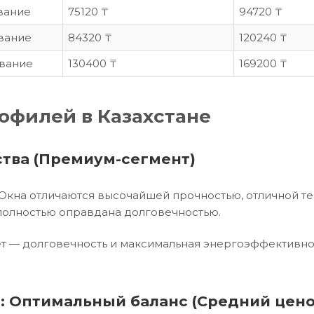
вание
75120 ₸
94720 ₸
вание
84320 ₸
120240 ₸
ывание
130400 ₸
169200 ₸
офилей в Казахстане
ства (Премиум-сегмент)
Окна отличаются высочайшей прочностью, отличной те
 полностью оправдана долговечностью.
тет — долговечность и максимальная энергоэффективно
я: Оптимальный баланс (Средний цено