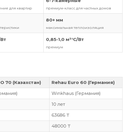
6-7-камерные
ние для квартир
премиум-класс для частных домов
80+ мм
теристики
максимальная теплоизоляция
/Вт
0,85-1,0 м²°C/Вт
премиум
 70 (Казахстан)
Rehau Euro 60 (Германия)
рмания)
Winkhaus (Германия)
10 лет
63686 ₸
48000 ₸