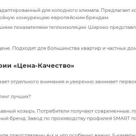
 адаптированный для холодного климата. Предлагает 
стойную конкуренцию европейским брендам.
ошими показателями теплоизоляции. Широко представл
ене. Подходят для большинства квартир и частных дом
рии «Цена-Качество»
ает отдельного внимания и уверенно занимает первое
тинг лучших?
главный козырь. Потребители получают современные, 
нный бренд. Завод по производству профилей SMART п
енте представлены 4-х и, что особенно важно, 5-камер