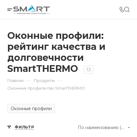
Оконные профили:
рейтинг качества и
долговечности
SmartTHERMO
13
—
—
Главная
Продукты
Оконные профили пвх SmartTHERMO
Оконные профили
ФИЛЬТР
По наименованию (А-Я)