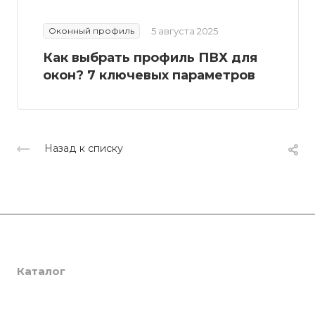
Оконный профиль
5 августа 2025
Как выбрать профиль ПВХ для
окон? 7 ключевых параметров
Назад к списку
Компания
Каталог
О компании
Сертификаты
Услуги
SmartPRO
Партнеры