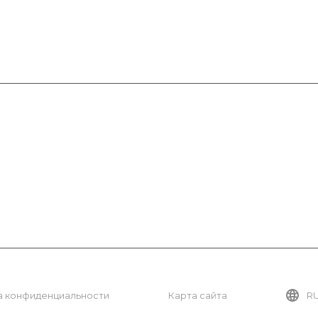
Услуги
Консалтинг
Ламинация
Инженерная экспертиза
а конфиденциальности
Карта сайта
R