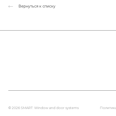
Вернуться к списку
Компания
Каталог
О компании
SmartPRO
Сертификаты
SmartTHERMO
Партнеры
Weber 3
Отзывы
Weber 5
Медиацентр
© 2026 SMART: Window and door systems
Политик