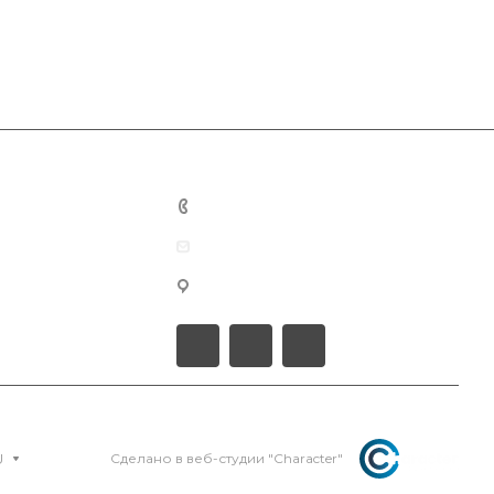
+7 701 201 22 88
info@smartprof.kz
мкр-н Болашак, 8
U
Сделано в веб-студии "Character"